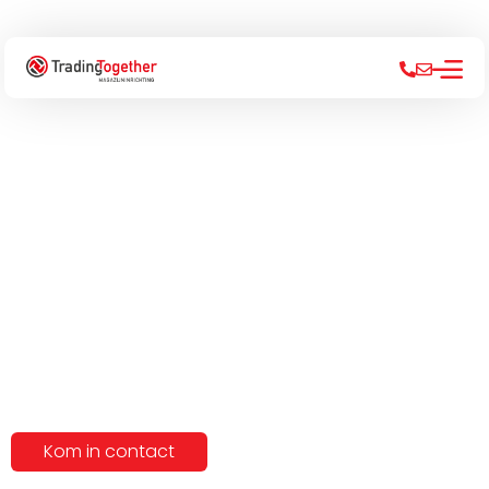
Hoe creëer je een prettige
en veilige pickomgeving
voor je medewerkers?
Kom in contact