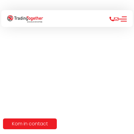
Hoe creëer je een prettige
en veilige pickomgeving
voor je medewerkers?
Kom in contact