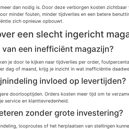
s meer dan nodig is. Door deze verborgen kosten zichtbaar 
voor minder fouten, minder tijdverlies en een betere benutti
ciëntie zich opnieuw opbouwt.
ver een slecht ingericht maga
 van een inefficiënt magazijn?
en je door te kijken naar tijdverlies per order, foutperce
 dag of maand, krijg je inzicht in wat inefficiëntie daadwer
nindeling invloed op levertijden?
ngere doorlooptijden. Orders kosten meer tijd om te verza
 je service en klanttevredenheid.
eteren zonder grote investering?
 indeling, looproutes of het herplaatsen van stellingen kunn