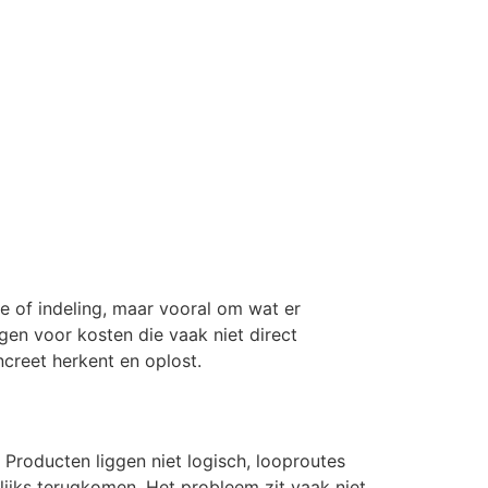
te of indeling, maar vooral om wat er
rgen voor kosten die vaak niet direct
creet herkent en oplost.
 Producten liggen niet logisch, looproutes
elijks terugkomen. Het probleem zit vaak niet