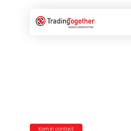
Hoe creë
en veili
voor je
Kom in contact